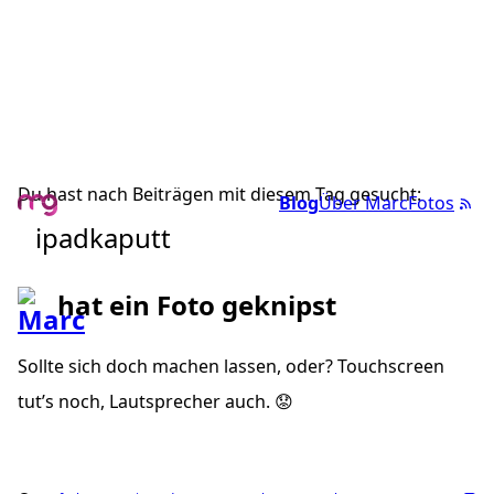
Du hast nach Beiträgen mit diesem Tag gesucht:
Blog
Über Marc
Fotos
ipadkaputt
hat ein Foto geknipst
Sollte sich doch machen lassen, oder? Touchscreen
tut’s noch, Lautsprecher auch. 😟