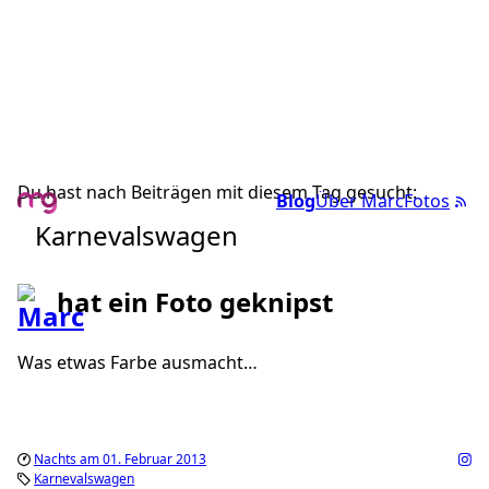
Du hast nach Beiträgen mit diesem Tag gesucht:
Blog
Über Marc
Fotos
Karnevalswagen
hat ein Foto geknipst
Was etwas Farbe ausmacht…
Nachts am 01. Februar 2013
Karnevalswagen