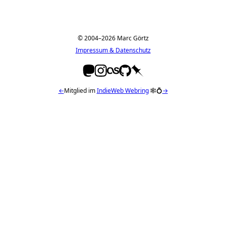
© 2004–2026 Marc Görtz
Impressum & Datenschutz
←
Mitglied im
IndieWeb Webring
🕸💍
→