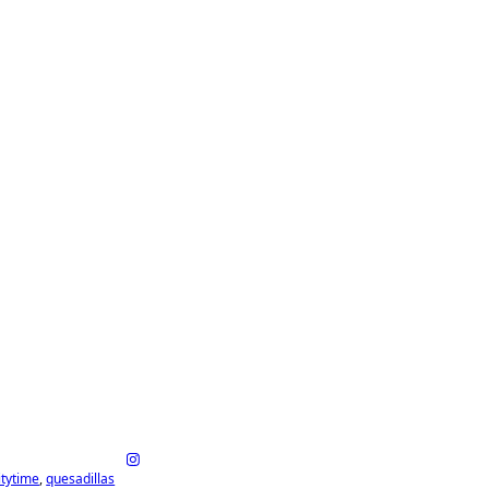
itytime
quesadillas