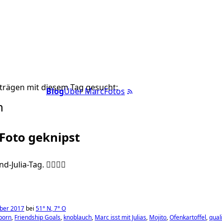
trägen mit diesem Tag gesucht:
Blog
Über Marc
Fotos
h
 Foto geknipst
-Julia-Tag. ✌🏼🌮🥔
ber 2017
bei
51°
N
,
7°
O
porn
Friendship Goals
knoblauch
Marc isst mit Julias
Mojito
Ofenkartoffel
qual