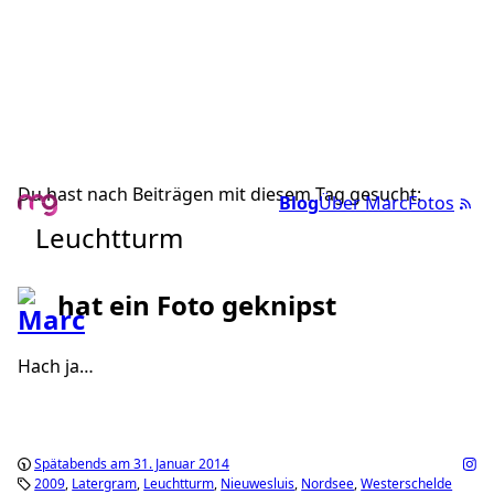
Du hast nach Beiträgen mit diesem Tag gesucht:
Blog
Über Marc
Fotos
Leuchtturm
hat ein Foto geknipst
Hach ja…
Spätabends am 31. Januar 2014
2009
Latergram
Leuchtturm
Nieuwesluis
Nordsee
Westerschelde