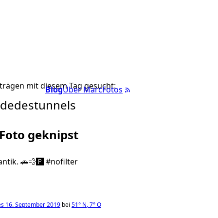
trägen mit diesem Tag gesucht:
Blog
Über Marc
Fotos
ndedestunnels
 Foto geknipst
tik. 🚗💨🅿️ #nofilter
s 16. September 2019
bei
51°
N
,
7°
O