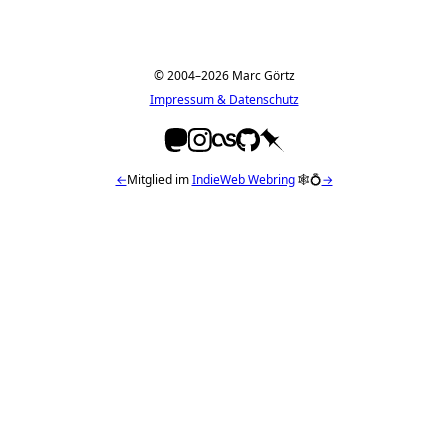
© 2004–2026 Marc Görtz
Impressum & Datenschutz
←
Mitglied im
IndieWeb Webring
🕸💍
→