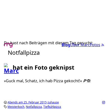
Du hast nach Beiträgen mit diesem Tag gesucht:
Blog
Über Marc
Fotos
Notfallpizza
hat ein Foto geknipst
»Guck mal, Schatz, ich hab Pizza gekocht!« 🍕🙈
Abends am 25. Februar 2015
zuhause
Meisterkoch
Notfallpizza
Tiefkühlpizza