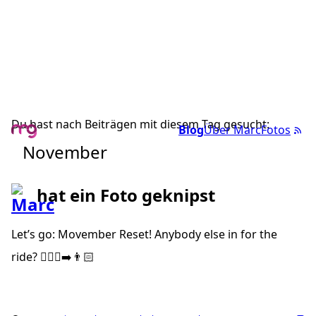
Du hast nach Beiträgen mit diesem Tag gesucht:
Blog
Über Marc
Fotos
November
hat ein Foto geknipst
Let’s go: Movember Reset! Anybody else in for the
ride? 🧔🏻‍♂️➡️👨🏻