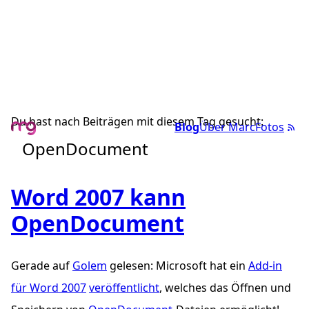
Du hast nach Beiträgen mit diesem Tag gesucht:
Blog
Über Marc
Fotos
OpenDocument
Word 2007 kann
OpenDocument
Gerade auf
Golem
gelesen: Microsoft hat ein
Add-in
für Word 2007
veröffentlicht
, welches das Öffnen und