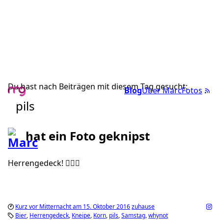
Du hast nach Beiträgen mit diesem Tag gesucht:
Blog
Über Marc
Fotos
pils
hat ein Foto geknipst
Herrengedeck! 👌🏼🍻
Kurz vor Mitternacht am 15. Oktober 2016
zuhause
Bier
Herrengedeck
Kneipe
Korn
pils
Samstag
whynot