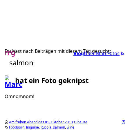
Du hast nach Beiträgen mit diesem Tag gesucht:
Blog
Über Marc
Fotos
salmon
hat ein Foto geknipst
Omnomnom!
Am frühen Abend des 01. Oktober 2013
zuhause
Foodporn
linguine
Rucola
salmon
wine