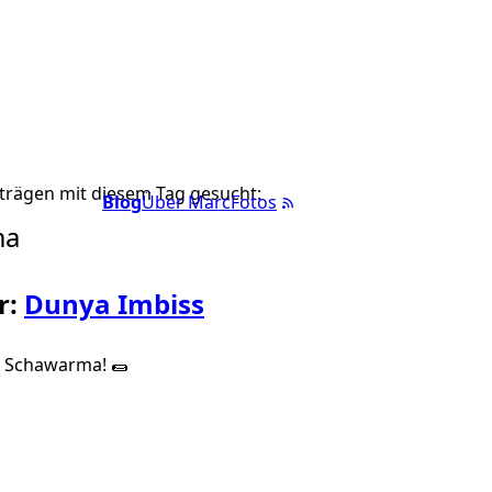
trägen mit diesem Tag gesucht:
Blog
Über Marc
Fotos
ma
r:
Dunya Imbiss
ür Schawarma! 🌯