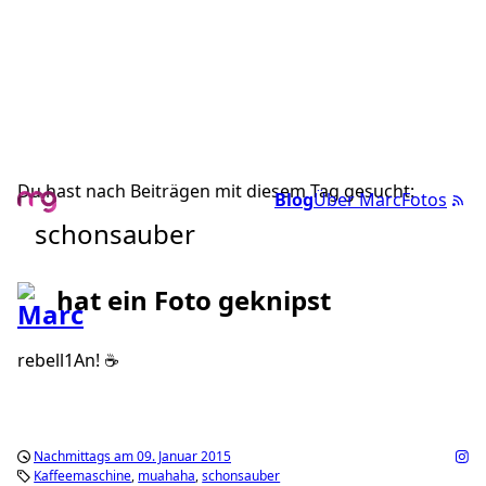
Du hast nach Beiträgen mit diesem Tag gesucht:
Blog
Über Marc
Fotos
schonsauber
hat ein Foto geknipst
rebell1An! ☕️
Nachmittags am 09. Januar 2015
Kaffeemaschine
muahaha
schonsauber