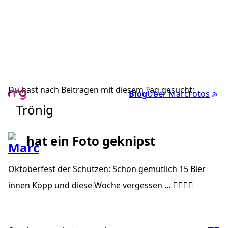
Du hast nach Beiträgen mit diesem Tag gesucht:
Blog
Über Marc
Fotos
Trönig
hat ein Foto geknipst
Oktoberfest der Schützen: Schön gemütlich 15 Bier
innen Kopp und diese Woche vergessen … ✌🏼🍻🥨