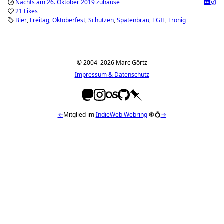
Nachts am 26. Oktober 2019
zuhause
21 Likes
Bier
Freitag
Oktoberfest
Schützen
Spatenbräu
TGIF
Trönig
© 2004–2026 Marc Görtz
Impressum & Datenschutz
←
Mitglied im
IndieWeb Webring
🕸💍
→