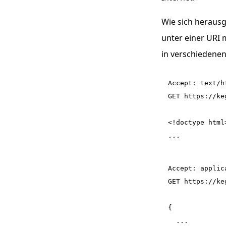
Wie sich herausge
unter einer
URI
m
in verschiedenen
Accept: text/ht
GET https://ke
<!doctype html>
Accept: applic
GET https://ke
{
