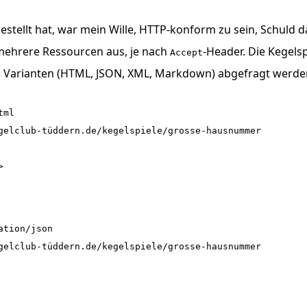
stellt hat, war mein Wille,
HTTP
-konform zu sein, Schuld da
ehrere Ressourcen aus, je nach
-Header. Die Kegels
Accept
 Varianten (
HTML
,
JSON
,
XML
, Markdown) abgefragt werde
ml

gelclub-tüddern.de/kegelspiele/grosse-hausnummer



ation/json

gelclub-tüddern.de/kegelspiele/grosse-hausnummer
