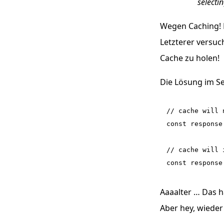
selecti
Wegen Caching! 
Letzterer versuc
Cache zu holen!
Die Lösung im Se
// cache will 
const response
// cache will 
Aaaalter … Das h
Aber hey, wieder