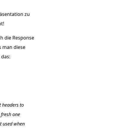
äsentation zu
t!
ch die Response
s man diese
 das:
 headers to
 fresh one
 it used when