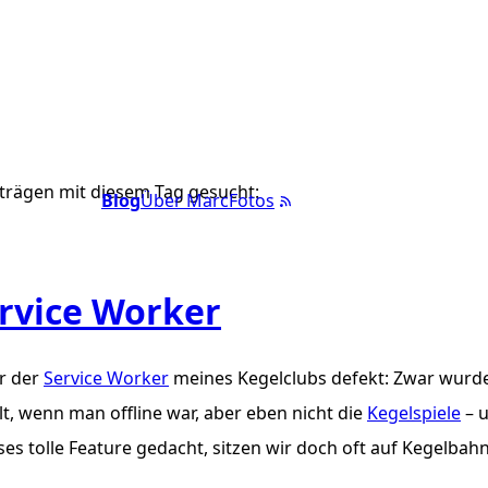
trägen mit diesem Tag gesucht:
Blog
Über Marc
Fotos
ervice Worker
r der
Service Worker
meines Kegelclubs defekt: Zwar wurde
, wenn man offline war, aber eben nicht die
Kegelspiele
– u
ses tolle Feature gedacht, sitzen wir doch oft auf Kegelbah