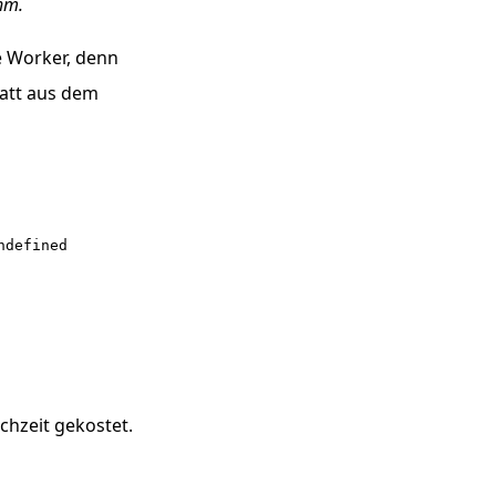
thm.
e Worker, denn
tatt aus dem
defined

chzeit gekostet.