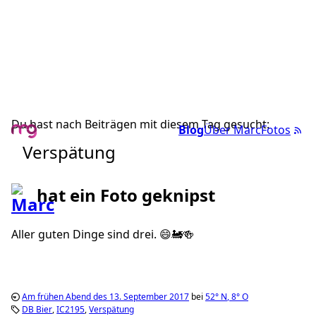
Du hast nach Beiträgen mit diesem Tag gesucht:
Blog
Über Marc
Fotos
Verspätung
hat ein Foto geknipst
Aller guten Dinge sind drei. 😄🚂🍻
Am frühen Abend des 13. September 2017
bei
52°
N
,
8°
O
DB Bier
IC2195
Verspätung