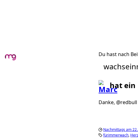
Du hast nach Bei
wachsein
hat ein
Danke, @redbul
Nachmittags am 22
fürimmerwach
Herz