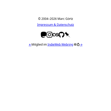
© 2004–2026 Marc Görtz
Impressum & Datenschutz
←
Mitglied im
IndieWeb Webring
🕸💍
→