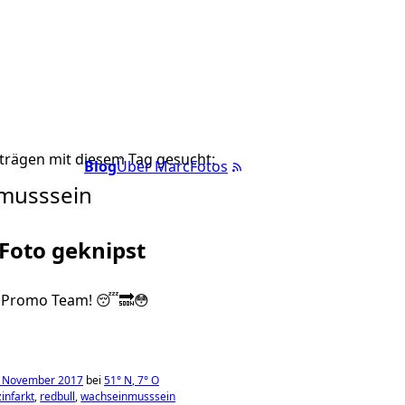
trägen mit diesem Tag gesucht:
Blog
Über Marc
Fotos
musssein
 Foto geknipst
l Promo Team! 😴🔜😳
. November 2017
bei
51°
N
,
7°
O
infarkt
redbull
wachseinmusssein