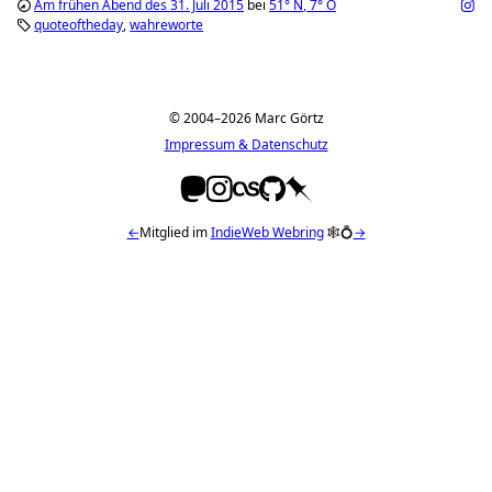
Am frühen Abend des 31. Juli 2015
bei
51°
N
,
7°
O
quoteoftheday
wahreworte
© 2004–2026 Marc Görtz
Impressum & Datenschutz
←
Mitglied im
IndieWeb Webring
🕸💍
→