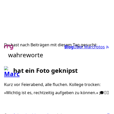
Du hast nach Beiträgen mit diesem Tag gesucht:
Blog
Über Marc
Fotos
wahreworte
hat ein Foto geknipst
Kurz vor Feierabend, alle fluchen. Kollege trocken:
»Wichtig ist es, rechtzeitig aufgeben zu können.« 🎓☝🏼️