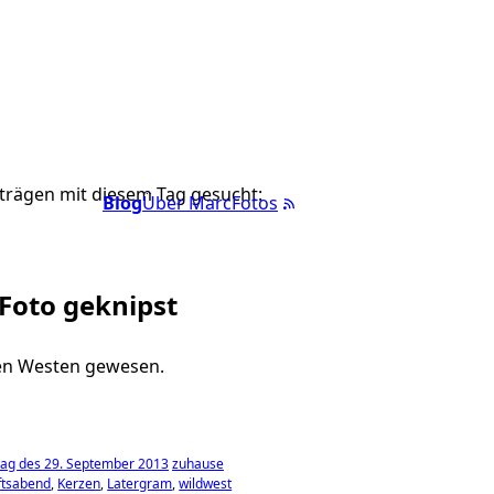
trägen mit diesem Tag gesucht:
Blog
Über Marc
Fotos
 Foto geknipst
en Westen gewesen.
ag des 29. September 2013
zuhause
tsabend
Kerzen
Latergram
wildwest