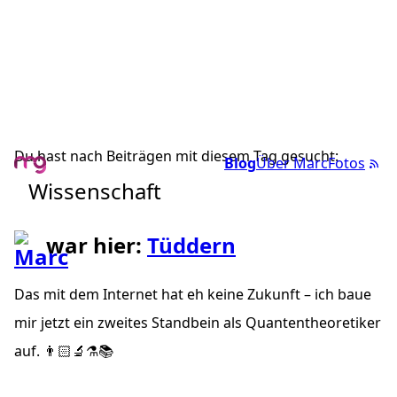
Du hast nach Beiträgen mit diesem Tag gesucht:
Blog
Über Marc
Fotos
Wissenschaft
war hier:
Tüddern
Das mit dem Internet hat eh keine Zukunft – ich baue
mir jetzt ein zweites Standbein als Quantentheoretiker
auf. 👨🏻‍🔬⚗️📚