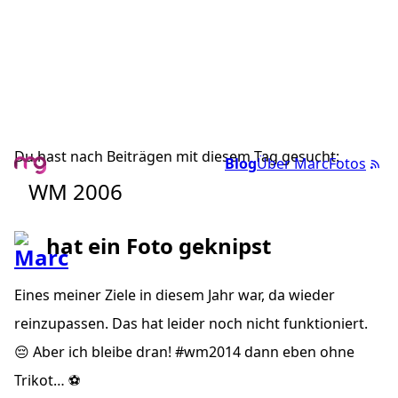
Du hast nach Beiträgen mit diesem Tag gesucht:
Blog
Über Marc
Fotos
WM 2006
hat ein Foto geknipst
Eines meiner Ziele in diesem Jahr war, da wieder
reinzupassen. Das hat leider noch nicht funktioniert.
😔 Aber ich bleibe dran! #wm2014 dann eben ohne
Trikot… ⚽️