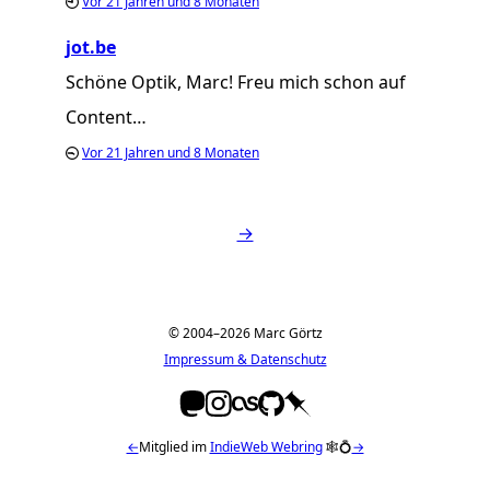
Vor
21 Jahren und 8 Monaten
jot.be
Schöne Optik, Marc! Freu mich schon auf
Content…
Vor
21 Jahren und 8 Monaten
→
© 2004–2026 Marc Görtz
Impressum & Datenschutz
←
Mitglied im
IndieWeb Webring
🕸💍
→