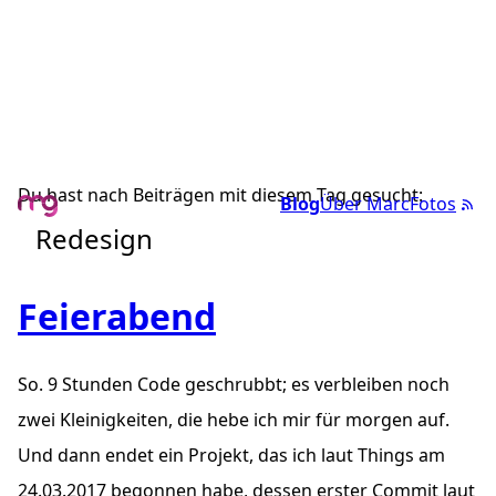
Du hast nach Beiträgen mit diesem Tag gesucht:
Blog
Über Marc
Fotos
Redesign
Feierabend
So. 9 Stunden Code geschrubbt; es verbleiben noch
zwei Kleinigkeiten, die hebe ich mir für morgen auf.
Und dann endet ein Projekt, das ich laut Things am
24.03.2017 begonnen habe, dessen erster Commit laut