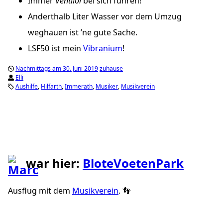
Immer
Ventilöl
bei sich führen!
Anderthalb Liter Wasser vor dem Umzug
weghauen ist ’ne gute Sache.
LSF50
ist mein
Vibranium
!
Nachmittags am 30. Juni 2019
zuhause
Elli
Aushilfe
Hilfarth
Immerath
Musiker
Musikverein
war hier:
BloteVoetenPark
Ausflug mit dem
Musikverein
. 👣