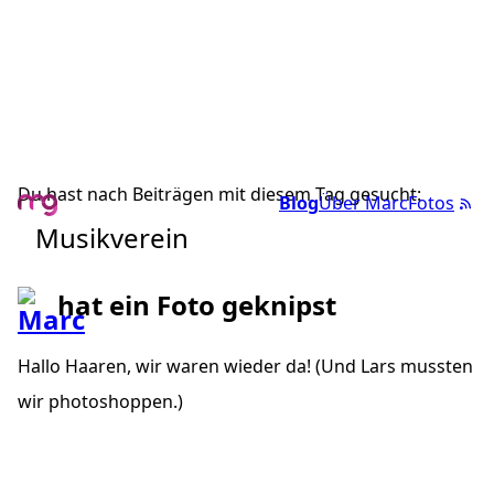
Du hast nach Beiträgen mit diesem Tag gesucht:
Blog
Über Marc
Fotos
Musikverein
hat ein Foto geknipst
Hallo Haaren, wir waren wieder da! (Und Lars mussten
wir photoshoppen.)