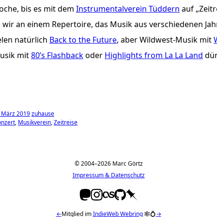
oche, bis es mit dem
Instrumentalverein Tüddern
auf „Zeitr
wir an einem Repertoire, das Musik aus verschiedenen Ja
elen natürlich
Back to the Future
, aber Wildwest-Musik mit
usik mit
80’s Flashback
oder
Highlights from La La Land
dür
 März 2019
zuhause
onzert
Musikverein
Zeitreise
© 2004–2026 Marc Görtz
Impressum & Datenschutz
←
Mitglied im
IndieWeb Webring
🕸💍
→