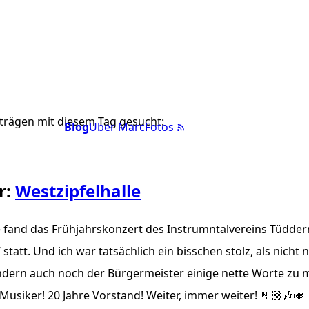
trägen mit diesem Tag gesucht:
Blog
Über Marc
Fotos
r:
Westzipfelhalle
and das Frühjahrskonzert des Instrumntalvereins Tüdder
 statt. Und ich war tatsächlich ein bisschen stolz, als nicht 
ndern auch noch der Bürgermeister einige nette Worte zu 
 Musiker! 20 Jahre Vorstand! Weiter, immer weiter! 🤘🏼🎶🎺