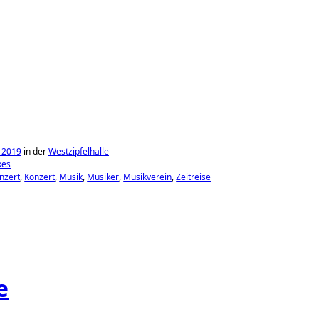
l 2019
in der
Westzipfelhalle
kes
nzert
Konzert
Musik
Musiker
Musikverein
Zeitreise
e