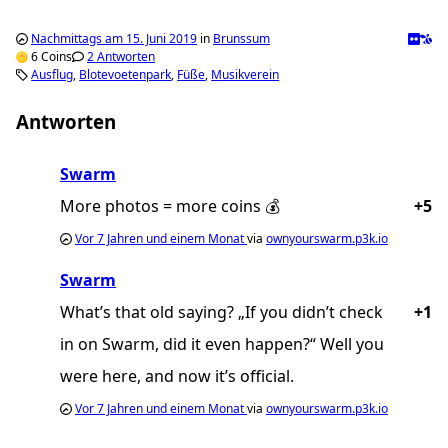
Nachmittags am 15. Juni 2019
in
Brunssum
6 Coins
2 Antworten
Ausflug
Blotevoetenpark
Füße
Musikverein
Antworten
Swarm
More photos = more coins 💰
+5
Vor
7 Jahren und einem Monat
via
ownyourswarm.p3k.io
Swarm
What’s that old saying? „If you didn’t check
+1
in on Swarm, did it even happen?“ Well you
were here, and now it’s official.
Vor
7 Jahren und einem Monat
via
ownyourswarm.p3k.io