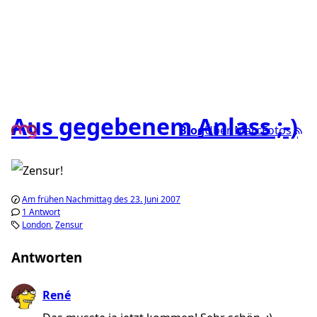
Aus gegebenem Anlass ;-)
Blog
Über Marc
Fotos
Am frühen Nachmittag des 23. Juni 2007
1 Antwort
London
Zensur
Antworten
René