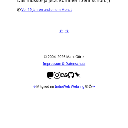
Das musste ja jetzt kommen! Sehr schön. ;)
Vor
19 Jahren und einem Monat
←
→
© 2004–2026 Marc Görtz
Impressum & Datenschutz
←
Mitglied im
IndieWeb Webring
🕸💍
→