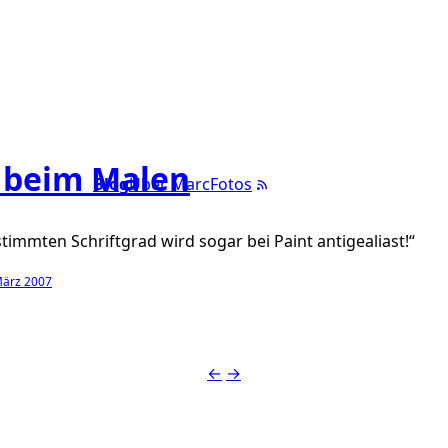
 beim Malen
Blog
Über Marc
Fotos
timmten Schriftgrad wird sogar bei Paint antigealiast!
März 2007
←
→