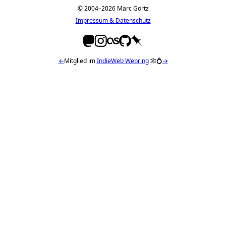
© 2004–2026 Marc Görtz
Impressum & Datenschutz
←
Mitglied im
IndieWeb Webring
🕸💍
→