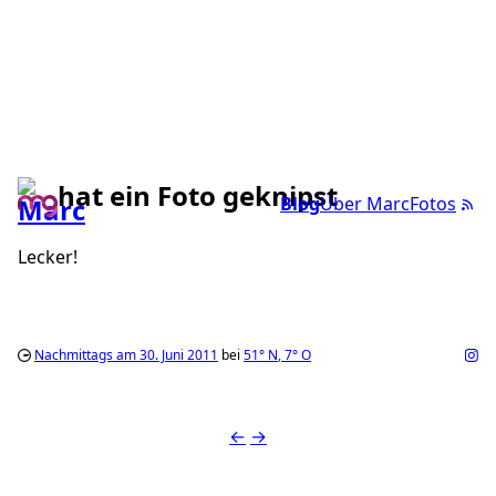
hat ein Foto geknipst
Blog
Über Marc
Fotos
Lecker!
Nachmittags am 30. Juni 2011
bei
51°
N
,
7°
O
←
→