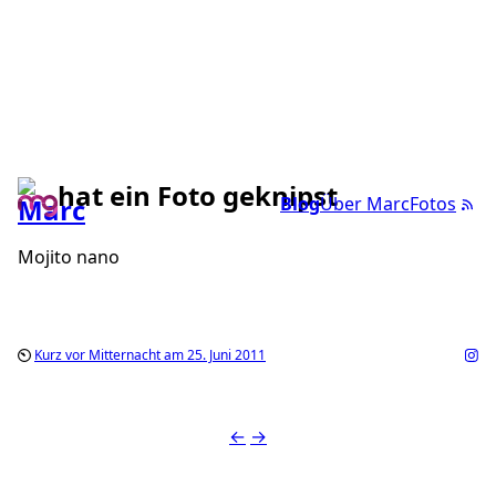
hat ein Foto geknipst
Blog
Über Marc
Fotos
Mojito nano
Kurz vor Mitternacht am 25. Juni 2011
←
→