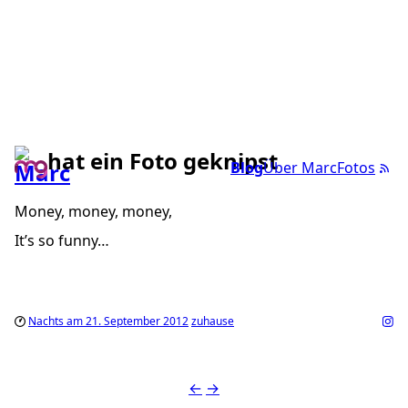
hat ein Foto geknipst
Blog
Über Marc
Fotos
Money, money, money,
It’s so funny…
Nachts am 21. September 2012
zuhause
←
→