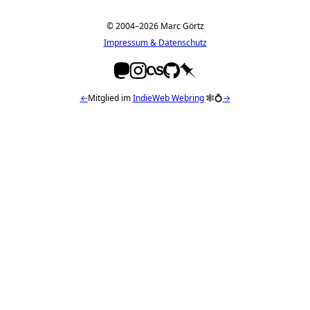
© 2004–2026 Marc Görtz
Impressum & Datenschutz
←
Mitglied im
IndieWeb Webring
🕸💍
→