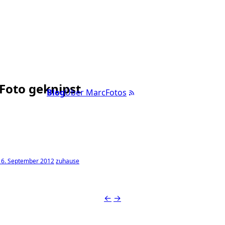
 Foto geknipst
Blog
Über Marc
Fotos
 16. September 2012
zuhause
←
→