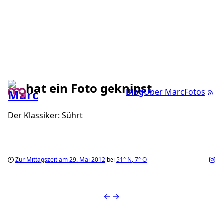
hat ein Foto geknipst
Blog
Über Marc
Fotos
Der Klassiker: Sührt
Zur Mittagszeit am 29. Mai 2012
bei
51°
N
,
7°
O
←
→