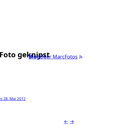
 Foto geknipst
Blog
Über Marc
Fotos
s 28. Mai 2012
←
→