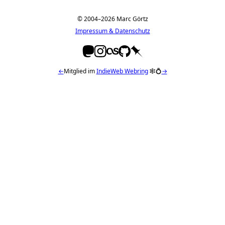
© 2004–2026 Marc Görtz
Impressum & Datenschutz
←
Mitglied im
IndieWeb Webring
🕸💍
→