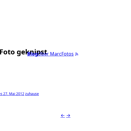
 Foto geknipst
Blog
Über Marc
Fotos
s 27. Mai 2012
zuhause
←
→