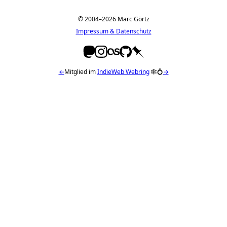
© 2004–2026 Marc Görtz
Impressum & Datenschutz
←
Mitglied im
IndieWeb Webring
🕸💍
→