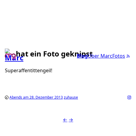
hat ein Foto geknipst
Blog
Über Marc
Fotos
Superaffentittengeil!
Abends am 28. Dezember 2013
zuhause
←
→