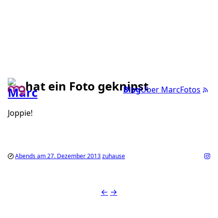
hat ein Foto geknipst
Blog
Über Marc
Fotos
Joppie!
Abends am 27. Dezember 2013
zuhause
←
→