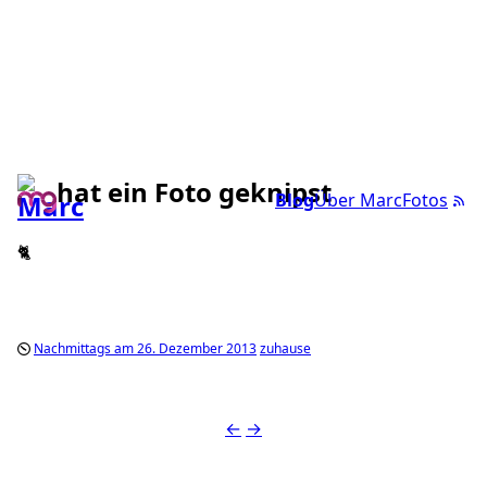
hat ein Foto geknipst
Blog
Über Marc
Fotos
🐈
Nachmittags am 26. Dezember 2013
zuhause
←
→