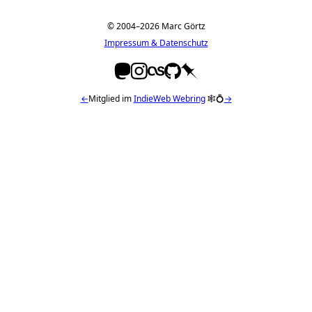
© 2004–2026 Marc Görtz
Impressum & Datenschutz
←
Mitglied im
IndieWeb Webring
🕸💍
→