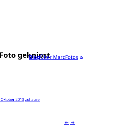
 Foto geknipst
Blog
Über Marc
Fotos
 Oktober 2013
zuhause
←
→