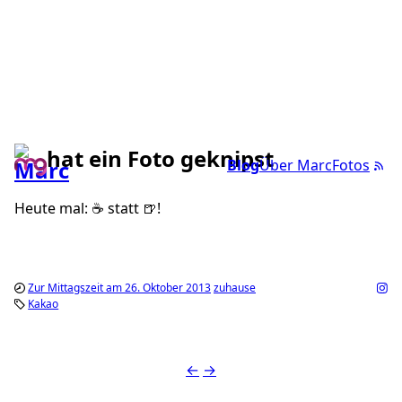
hat ein Foto geknipst
Blog
Über Marc
Fotos
Heute mal: ☕️ statt 🍺!
Zur Mittagszeit am 26. Oktober 2013
zuhause
Kakao
←
→