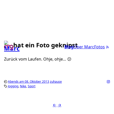
hat ein Foto geknipst
Blog
Über Marc
Fotos
Zurück vom Laufen. Ohje, ohje… 😕
Abends am 08. Oktober 2013
zuhause
Jogging
Nike
Sport
←
→