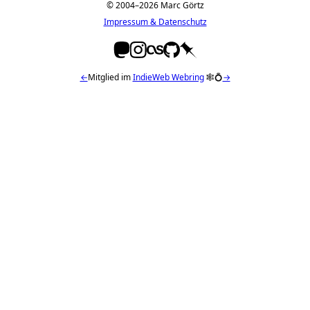
© 2004–2026 Marc Görtz
Impressum & Datenschutz
←
Mitglied im
IndieWeb Webring
🕸💍
→