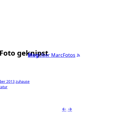
 Foto geknipst
Blog
Über Marc
Fotos
ber 2013
zuhause
tatur
←
→