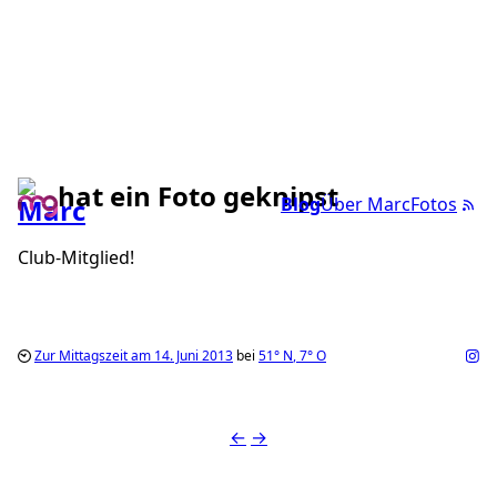
hat ein Foto geknipst
Blog
Über Marc
Fotos
Club-Mitglied!
Zur Mittagszeit am 14. Juni 2013
bei
51°
N
,
7°
O
←
→