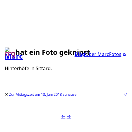
hat ein Foto geknipst
Blog
Über Marc
Fotos
Hinterhöfe in Sittard.
Zur Mittagszeit am 13. Juni 2013
zuhause
←
→