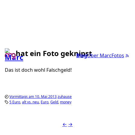
hat ein Foto geknipst
Blog
Über Marc
Fotos
Das ist doch wohl Falschgeld!
Vormittags am 10. Mai 2013
zuhause
5 Euro
alt vs. neu
Euro
Geld
money
←
→