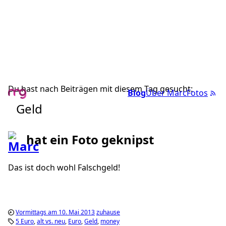
Du hast nach Beiträgen mit diesem Tag gesucht:
Blog
Über Marc
Fotos
Geld
hat ein Foto geknipst
Das ist doch wohl Falschgeld!
Vormittags am 10. Mai 2013
zuhause
5 Euro
alt vs. neu
Euro
Geld
money