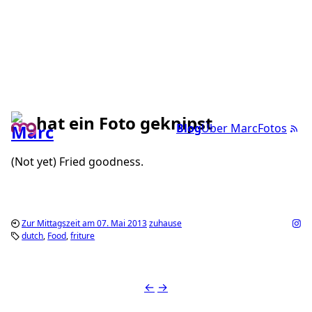
hat ein Foto geknipst
Blog
Über Marc
Fotos
(Not yet) Fried goodness.
Zur Mittagszeit am 07. Mai 2013
zuhause
dutch
Food
friture
←
→