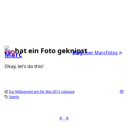
hat ein Foto geknipst
Blog
Über Marc
Fotos
Okay, let’s do this!
Zur Mittagszeit am 04. Mai 2013
zuhause
Sports
←
→