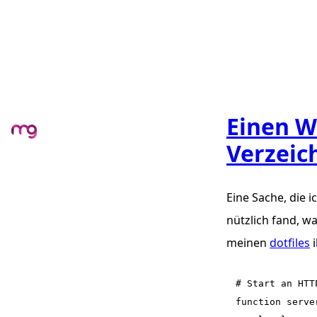
Einen W
Verzeic
Eine Sache, die i
nützlich fand, w
meinen
dotfiles
i
# Start an HTT
function server