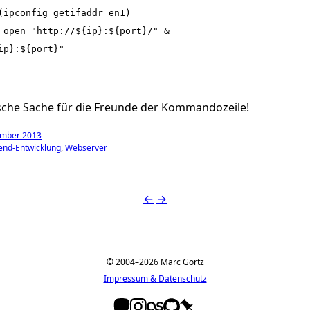
(ipconfig getifaddr en1)

 open "http://${ip}:${port}/" &

ip}:${port}"

sche Sache für die Freunde der Kommandozeile!
ember 2013
end-Entwicklung
Webserver
←
→
© 2004–2026 Marc Görtz
Impressum & Datenschutz