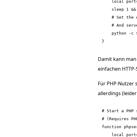
    local port
    sleep 1 &&
    # Set the 
    # And serv
    python -c 
Damit kann man 
einfachen HTTP-S
Für PHP-Nutzer s
allerdings (leider
# Start a PHP 
# (Requires PH
function phpser
    local port