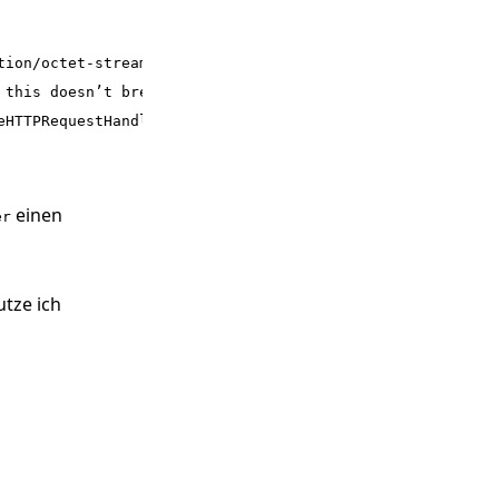
ion/octet-stream`

 this doesn’t break anything for binary files)

eHTTPRequestHandler.extensions_map;\nmap[""] = "text/pla
einen
er
utze ich