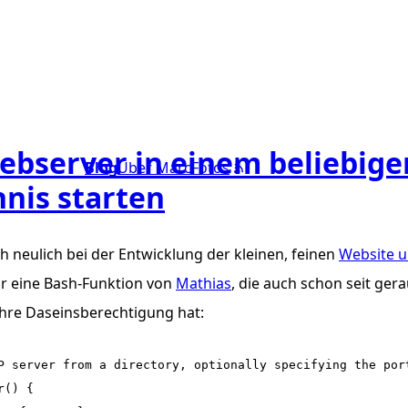
ebserver in einem beliebige
Blog
Über Marc
Fotos
hnis starten
ch neulich bei der Entwicklung der kleinen, feinen
Website u
ar eine Bash-Funktion von
Mathias
, die auch schon seit gera
hre Daseinsberechtigung hat:
P server from a directory, optionally specifying the port
() {
