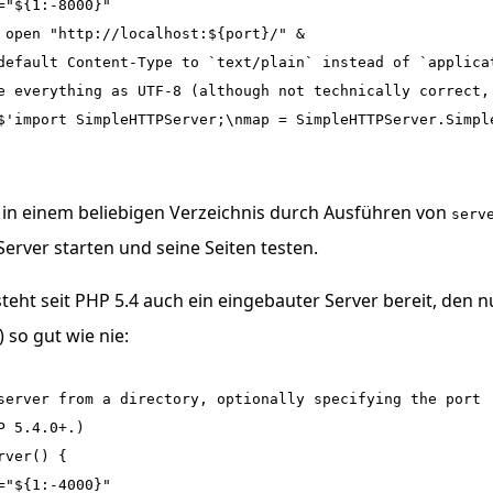
="${1:-8000}"

 open "http://localhost:${port}/" &

default Content-Type to `text/plain` instead of `applicat
e everything as UTF-8 (although not technically correct,
$'import SimpleHTTPServer;\nmap = SimpleHTTPServer.Simpl
in einem beliebigen Verzeichnis durch Ausführen von
serv
erver starten und seine Seiten testen.
teht seit PHP 5.4 auch ein eingebauter Server bereit, den n
) so gut wie nie:
server from a directory, optionally specifying the port

P 5.4.0+.)

ver() {

="${1:-4000}"
