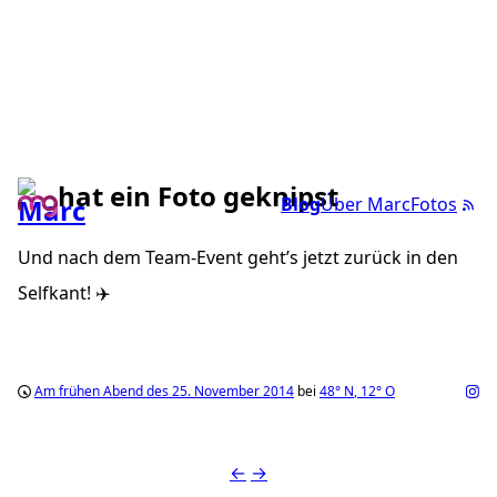
hat ein Foto geknipst
Blog
Über Marc
Fotos
Und nach dem Team-Event geht’s jetzt zurück in den
Selfkant! ✈️
Am frühen Abend des 25. November 2014
bei
48°
N
,
12°
O
←
→