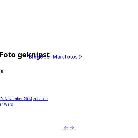
 Foto geknipst
Blog
Über Marc
Fotos
🍫
 29. November 2014
zuhause
ar Wars
←
→