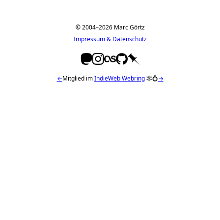
© 2004–2026 Marc Görtz
Impressum & Datenschutz
←
Mitglied im
IndieWeb Webring
🕸💍
→